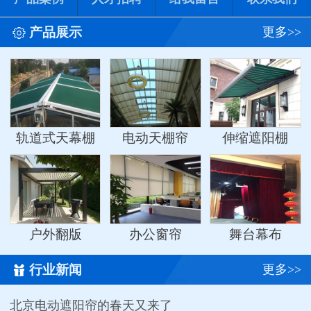

产品展示
更多>>
轨道式天幕棚
电动天棚帘
伸缩遮阳棚
户外翻版
办公窗帘
舞台幕布

行业新闻
更多>>
北京电动遮阳帘的春天又来了