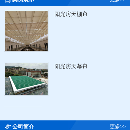
阳光房天棚帘
阳光房天幕帘

公司简介
更多>>